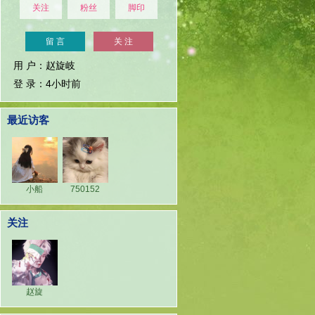
关注
粉丝
脚印
留 言
关 注
用 户：赵旋岐
登 录：4小时前
最近访客
小船
750152
关注
赵旋