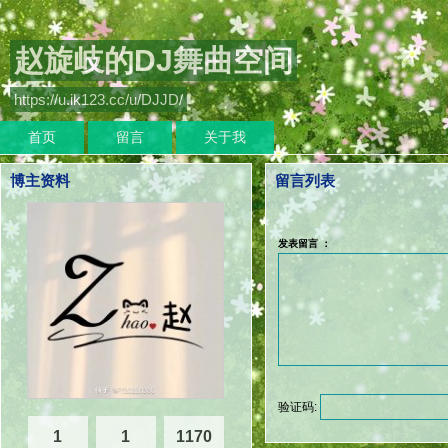
赵旋岐的DJ舞曲空间
https://u.ik123.cc/u/DJJD/
首页
留言
关于我
博主资料
留言列表
发表留言 ：
验证码:
1
1
1170