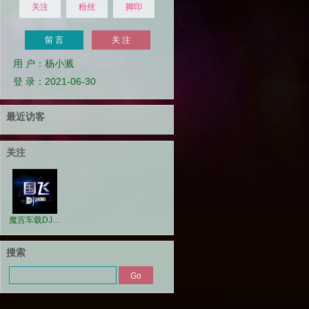
关注
粉丝
脚印
留 言
关 注
用 户：杨小溅
登 录：2021-06-30
最近访客
关注
魔宫车载DJ国飞
搜索