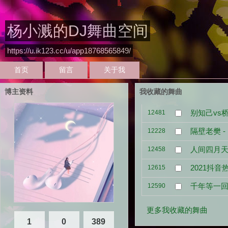
杨小溅的DJ舞曲空间
https://u.ik123.cc/u/app18768565849/
首页
留言
关于我
博主资料
我收藏的舞曲
别知己vs
12481
隔壁老樊 -
12228
人间四月天
12458
2021抖
12615
千年等一回至
12590
更多我收藏的舞曲
1
0
389