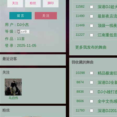
关注
粉丝
脚印
深港DJ超
11582
留 言
关 注
最新夜店
11490
用 户：DJ小杰
顶级一线
11449
等 级：
江南重低音嗨
11227
作 品：11首
登 录：2025-11-05
更多我发布的舞曲
最近访客
我收藏的舞曲
关注
精品极速狂
10298
深港DJ全
8874
DJ小雄打
8836
马启伟
全中文伤感
8606
粉丝
深港DJ2
11793