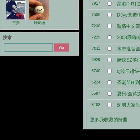
深港DJ打
7917
DJyy营造
7506
王贵
钟烷楹
激情中文
7230
2008最嗨
7229
搜索
水东混音
7011
超快SZ傑
6929
dj波仔超
5740
圣诞节Hi
6224
夏日(全英
5587
深圳大家乐俱
8182
更多我收藏的舞曲