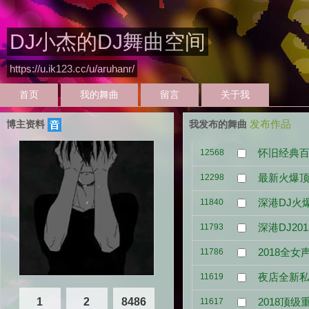
DJ小杰的DJ舞曲空间
https://u.ik123.cc/u/aruhanr/
首页
我的舞曲
留言
关于我
发布作品
博主资料
我发布的舞曲
怀旧经典百
12568
最新火爆顶
12298
深港DJ火
11840
深港DJ2
11793
2018全
11786
夜店全新私
11619
2018顶
1
2
8486
11617