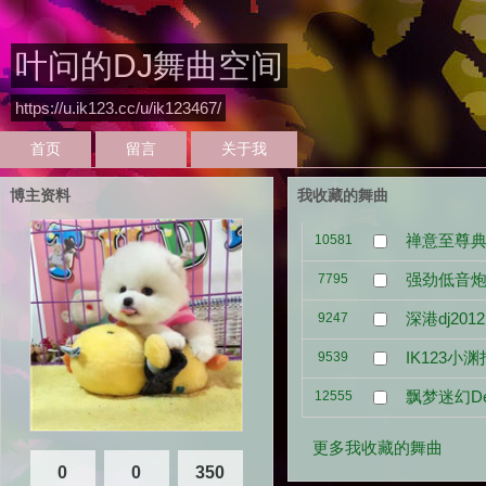
叶问的DJ舞曲空间
https://u.ik123.cc/u/ik123467/
首页
留言
关于我
博主资料
我收藏的舞曲
禅意至尊典
10581
强劲低音炮
7795
深港dj20
9247
IK123小
9539
飘梦迷幻D
12555
更多我收藏的舞曲
0
0
350