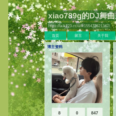
xiao789g的DJ舞
https://u.ik123.cc/u/ik155472621347/
首页
留言
关于我
博主资料
8
0
847