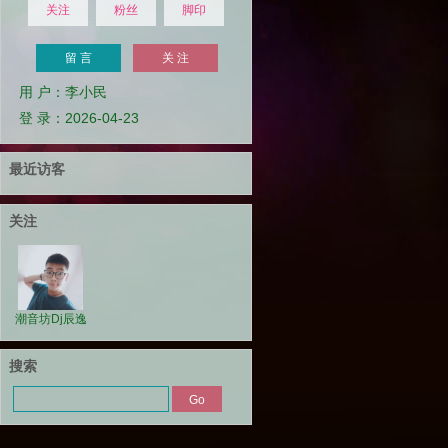
关注
粉丝
脚印
留 言
关 注
用 户：李小民
登 录：2026-04-23
最近访客
关注
潮音坊Dj辰逸
搜索