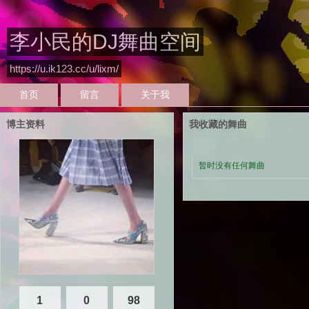
李小民的DJ舞曲空间
https://u.ik123.cc/u/lixm/
首页
留言
关于我
博主资料
我收藏的舞曲
暂时没有任何舞曲
1
0
98