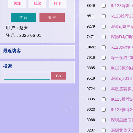
关注
粉丝
脚印
IK123嗨
8846
ik123推荐
9511
留 言
关 注
深港dj舞
9279
用 户：赵庆
登 录：2026-06-01
深港DJ好
7471
ik123魅
10692
最近访客
嗨王夜猫20
7916
搜索
IK123原
8885
深港dj20
9519
年度盛宴实
9724
IK123推
8835
IK123推
9023
深圳皇廷假
8088
深圳龙华天
8237