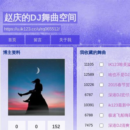
赵庆的DJ舞曲空间
https://u.ik123.cc/u/rq065512/
首页
留言
关于我
博主资料
我收藏的舞曲
IK123唯
11105
啥也不是D
12589
2015春节贺
10226
深港DJ宏仔
6787
ik123最
10391
极速飞船嗨
6788
深港DJ清
7475
0
0
152